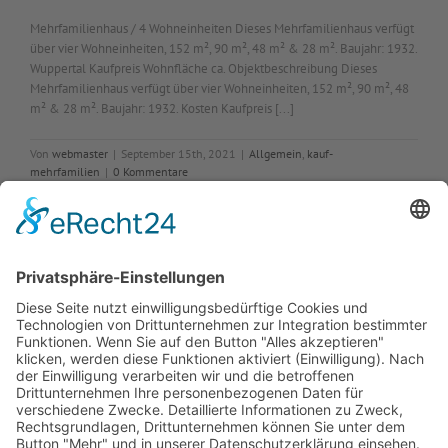
Mehrfamilienhaus / 4 Wohneinheiten Dieses Mehrfamilienhaus verfügt
über vier Wohneinheiten, 152 m², 90 m², 48 m² & 28 m². Baujahr: 1932.
Wuppertal Kaufpreis Wohnfläche ca. Objektbeschreibung Dieses
Mehrfamilienhaus verfügt über vier Wohneinheiten, 152 m², 90 m², 48
m² & 28 m². Baujahr: 1932. Kosten Kaufpreis [...]
Von
webmaster
|
September 15th, 2021
|
Allgemein
,
kauf-
mehrfamilien
|
0 Kommentare
Weiterlesen