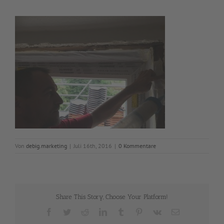
Von
debig.marketing
|
Juli 16th, 2016
|
0 Kommentare
Share This Story, Choose Your Platform!
Facebook
Twitter
Reddit
LinkedIn
Tumblr
Pinterest
Vk
E-
Mail