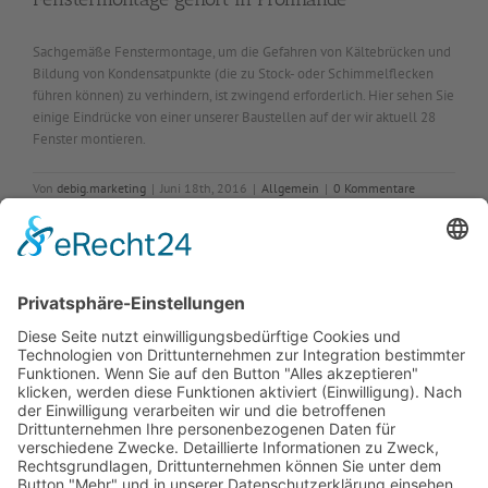
Sachgemäße Fenstermontage, um die Gefahren von Kältebrücken und
Bildung von Kondensatpunkte (die zu Stock- oder Schimmelflecken
führen können) zu verhindern, ist zwingend erforderlich. Hier sehen Sie
einige Eindrücke von einer unserer Baustellen auf der wir aktuell 28
Fenster montieren.
Von
debig.marketing
|
Juni 18th, 2016
|
Allgemein
|
0 Kommentare
Weiterlesen