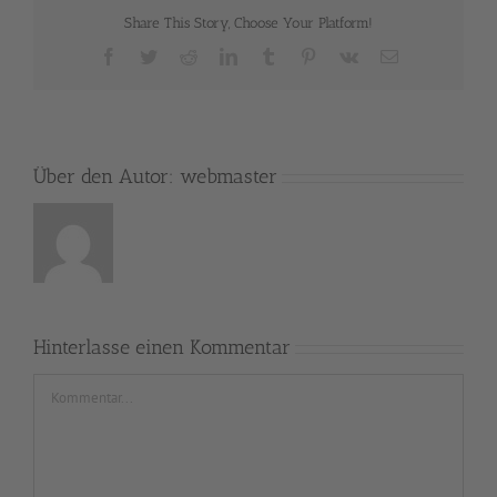
Share This Story, Choose Your Platform!
Facebook
Twitter
Reddit
LinkedIn
Tumblr
Pinterest
Vk
E-
Mail
Über den Autor:
webmaster
Hinterlasse einen Kommentar
Kommentar