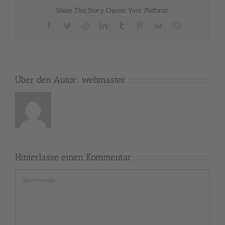
Share This Story, Choose Your Platform!
Facebook
Twitter
Reddit
LinkedIn
Tumblr
Pinterest
Vk
E-
Mail
Über den Autor:
webmaster
Hinterlasse einen Kommentar
Kommentar