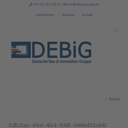
Zum
+49 202 253 260 59
/
info@debig-gruppe.de
Inhalt
springen
Unternehmen
Aktuelles
Kontakt
Zurück
02fc21aa-416d-4fa4-83d5-0448eb12a8d2