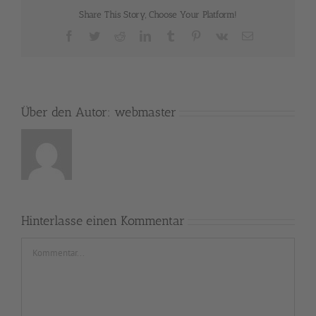
Share This Story, Choose Your Platform!
Facebook
Twitter
Reddit
LinkedIn
Tumblr
Pinterest
Vk
E-
Mail
Über den Autor:
webmaster
Hinterlasse einen Kommentar
Kommentar