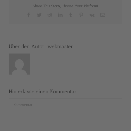
Share This Story, Choose Your Platform!
Facebook
Twitter
Reddit
LinkedIn
Tumblr
Pinterest
Vk
E-
Mail
Über den Autor:
webmaster
Hinterlasse einen Kommentar
Kommentar