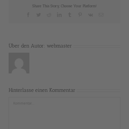
Share This Story, Choose Your Platform!
Facebook
Twitter
Reddit
LinkedIn
Tumblr
Pinterest
Vk
E-
Mail
Über den Autor:
webmaster
Hinterlasse einen Kommentar
Kommentar