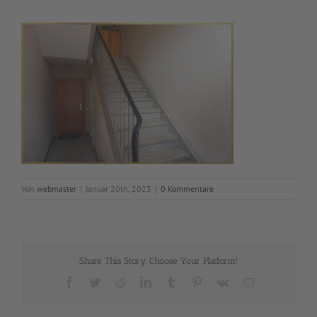
Von
webmaster
|
Januar 20th, 2023
|
0 Kommentare
Share This Story, Choose Your Platform!
Facebook
Twitter
Reddit
LinkedIn
Tumblr
Pinterest
Vk
E-
Mail