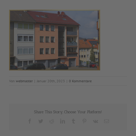
Von
webmaster
|
Januar 20th, 2023
|
0 Kommentare
Share This Story, Choose Your Platform!
Facebook
Twitter
Reddit
LinkedIn
Tumblr
Pinterest
Vk
E-
Mail