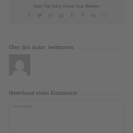
Share This Story, Choose Your Platform!
Facebook
Twitter
Reddit
LinkedIn
Tumblr
Pinterest
Vk
E-
Mail
Über den Autor:
webmaster
Hinterlasse einen Kommentar
Kommentar