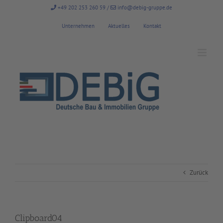
Zum
+49 202 253 260 59
/
info@debig-gruppe.de
Inhalt
springen
Unternehmen
Aktuelles
Kontakt
Zurück
Clipboard04