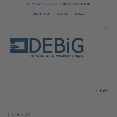
Zum
+49 202 253 260 59
/
info@debig-gruppe.de
Inhalt
springen
Unternehmen
Aktuelles
Kontakt
Zurück
Clipboard01