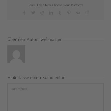
Share This Story, Choose Your Platform!
Facebook
Twitter
Reddit
LinkedIn
Tumblr
Pinterest
Vk
E-
Mail
Über den Autor:
webmaster
Hinterlasse einen Kommentar
Kommentar