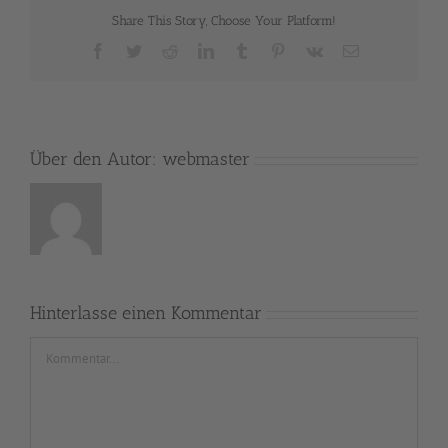
Share This Story, Choose Your Platform!
Facebook
Twitter
Reddit
LinkedIn
Tumblr
Pinterest
Vk
E-
Mail
Über den Autor:
webmaster
Hinterlasse einen Kommentar
Kommentar