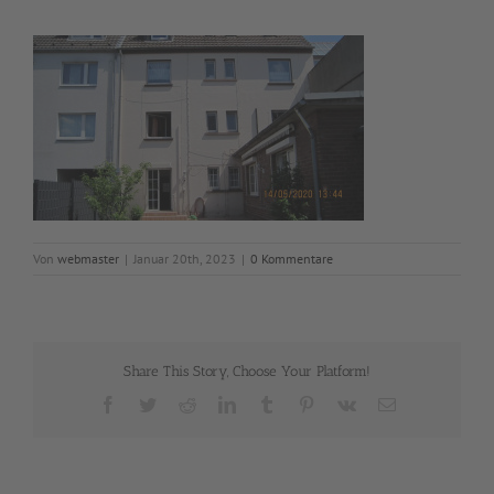
Von
webmaster
|
Januar 20th, 2023
|
0 Kommentare
Share This Story, Choose Your Platform!
Facebook
Twitter
Reddit
LinkedIn
Tumblr
Pinterest
Vk
E-
Mail