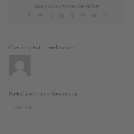
Share This Story, Choose Your Platform!
Facebook
Twitter
Reddit
LinkedIn
Tumblr
Pinterest
Vk
E-
Mail
Über den Autor:
webmaster
Hinterlasse einen Kommentar
Kommentar