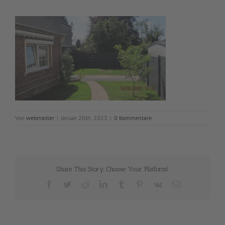
Von
webmaster
|
Januar 20th, 2023
|
0 Kommentare
Share This Story, Choose Your Platform!
Facebook
Twitter
Reddit
LinkedIn
Tumblr
Pinterest
Vk
E-
Mail