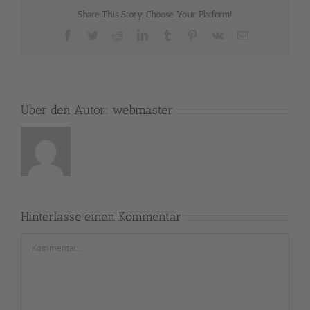
Share This Story, Choose Your Platform!
Facebook
Twitter
Reddit
LinkedIn
Tumblr
Pinterest
Vk
E-
Mail
Über den Autor:
webmaster
Hinterlasse einen Kommentar
Kommentar