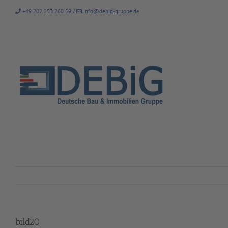
Zum
+49 202 253 260 59
/
info@debig-gruppe.de
Inhalt
springen
bild20