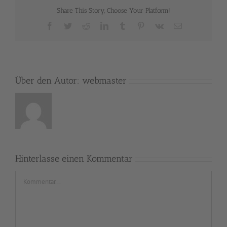
Share This Story, Choose Your Platform!
Facebook
Twitter
Reddit
LinkedIn
Tumblr
Pinterest
Vk
E-
Mail
Über den Autor:
webmaster
Hinterlasse einen Kommentar
Kommentar