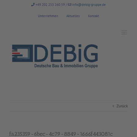
Zum
+49 202 253 260 59
/
info@debig-gruppe.de
Inhalt
springen
Unternehmen
Aktuelles
Kontakt
Zurück
fa235359-6bec-4c79-8849-1666f443081c