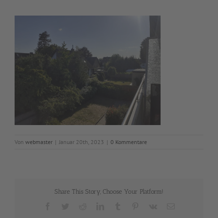
Von
webmaster
|
Januar 20th, 2023
|
0 Kommentare
Share This Story, Choose Your Platform!
Facebook
Twitter
Reddit
LinkedIn
Tumblr
Pinterest
Vk
E-
Mail