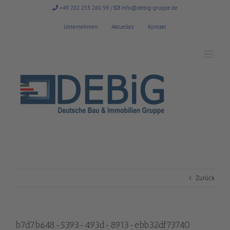
Zum
+49 202 253 260 59
/
info@debig-gruppe.de
Inhalt
springen
Unternehmen
Aktuelles
Kontakt
Zurück
b7d7b648-5393-493d-8913-ebb32df73740