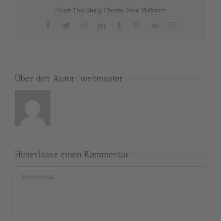
Share This Story, Choose Your Platform!
Facebook
Twitter
Reddit
LinkedIn
Tumblr
Pinterest
Vk
E-
Mail
Über den Autor:
webmaster
Hinterlasse einen Kommentar
Kommentar