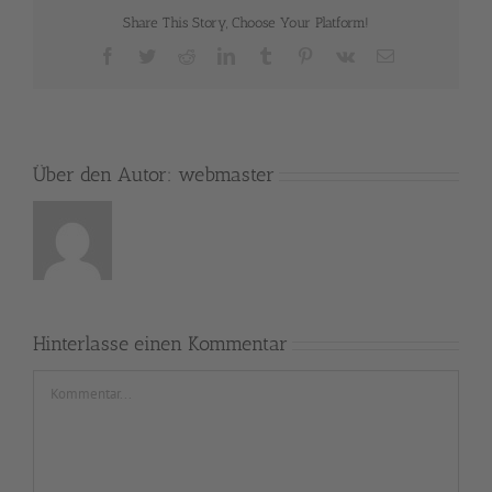
Share This Story, Choose Your Platform!
Facebook
Twitter
Reddit
LinkedIn
Tumblr
Pinterest
Vk
E-
Mail
Über den Autor:
webmaster
Hinterlasse einen Kommentar
Kommentar