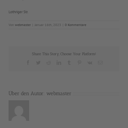
Lothriger Str.
Von
webmaster
|
Januar 16th, 2023
|
0 Kommentare
Share This Story, Choose Your Platform!
Facebook
Twitter
Reddit
LinkedIn
Tumblr
Pinterest
Vk
E-
Mail
Über den Autor:
webmaster