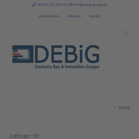
Zum
+49 202 253 260 59
/
info@debig-gruppe.de
Inhalt
springen
Unternehmen
Aktuelles
Kontakt
Zurück
Lothriger Str.