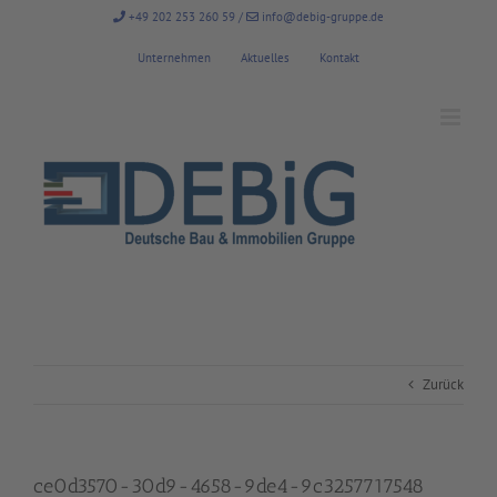
Zum
+49 202 253 260 59
/
info@debig-gruppe.de
Inhalt
springen
Unternehmen
Aktuelles
Kontakt
Zurück
ce0d3570-30d9-4658-9de4-9c3257717548