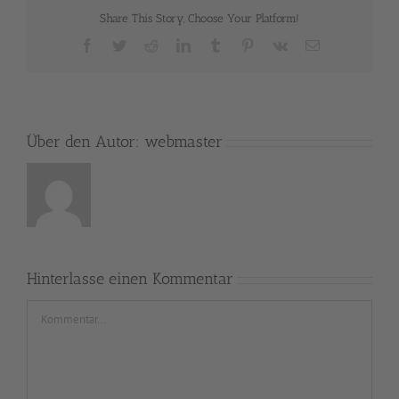
Share This Story, Choose Your Platform!
Facebook
Twitter
Reddit
LinkedIn
Tumblr
Pinterest
Vk
E-
Mail
Über den Autor:
webmaster
Hinterlasse einen Kommentar
Kommentar