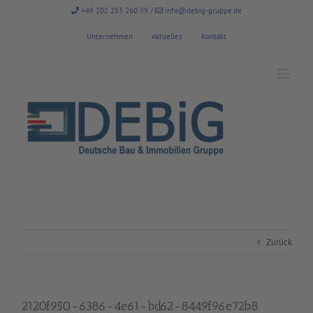
Zum
+49 202 253 260 59
/
info@debig-gruppe.de
Inhalt
springen
Unternehmen
Aktuelles
Kontakt
Zurück
2120f950-6386-4e61-bd62-8449f96e72b8