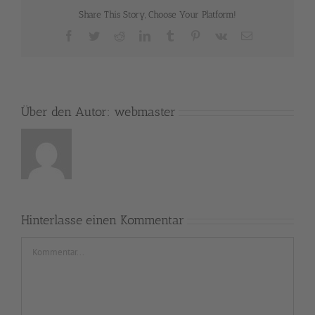
Share This Story, Choose Your Platform!
Facebook
Twitter
Reddit
LinkedIn
Tumblr
Pinterest
Vk
E-
Mail
Über den Autor:
webmaster
Hinterlasse einen Kommentar
Kommentar