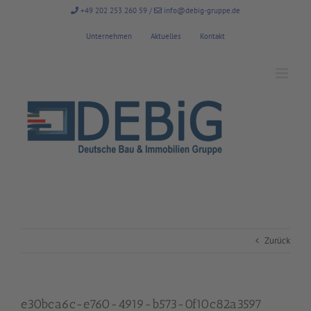
Zum
+49 202 253 260 59
/
info@debig-gruppe.de
Inhalt
springen
Unternehmen
Aktuelles
Kontakt
Zurück
e30bca6c-e760-4919-b573-0f10c82a3597