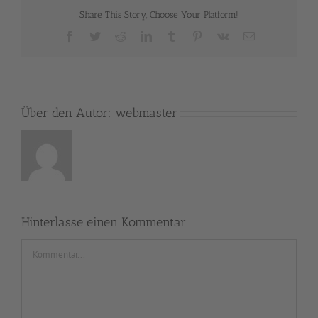
Share This Story, Choose Your Platform!
Facebook
Twitter
Reddit
LinkedIn
Tumblr
Pinterest
Vk
E-
Mail
Über den Autor:
webmaster
Hinterlasse einen Kommentar
Kommentar