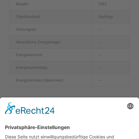
Baujahr
1982
Objektzustand
Gepflegt
Heizungsart
–
Wesentliche Energieträger
–
Energieausweis
–
Energieausweistyp
–
Energie
ver
brauchs
kennwert
–