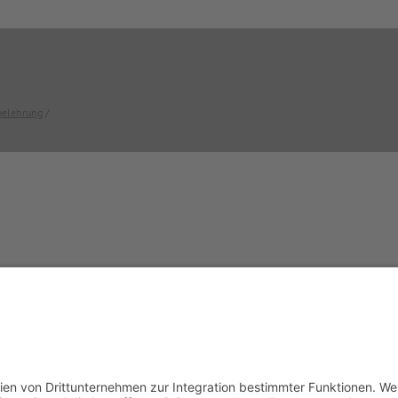
belehrung
/