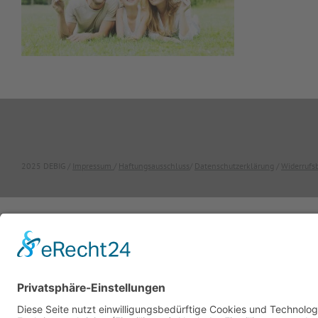
2025 DEBIG /
Impressum
/
Haftungsausschluss
/
Datenschutzerklärung
/
Widerrufs