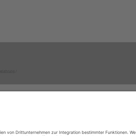
belehrung
/