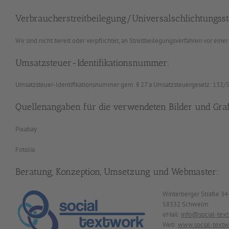
Verbraucher­streit­beilegung/Universal­schlichtungs­st
Wir sind nicht bereit oder verpflichtet, an Streitbeilegungsverfahren vor ein
Umsatzsteuer-Identifikationsnummer:
Umsatzsteuer-Identifikationsnummer gem. § 27 a Umsatzsteuergesetz: 132
Quellenangaben für die verwendeten Bilder und Graf
Pixabay
Fotolia
Beratung, Konzeption, Umsetzung und Webmaster:
Winterberger Straße 34
58332 Schwelm
eMail:
info@social-tex
Web:
www.social-textw