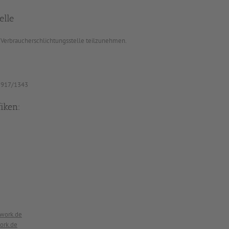
elle
er Verbraucherschlichtungsstelle teilzunehmen.
/5917/1343
iken:
twork.de
ork.de