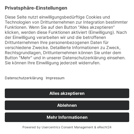
2025 DEBIG /
Impressum
/
Haftungsausschluss
/
Datenschutzerklärung
/
Widerrufsbelehrung
/
Facebook
Rss
Twitter
LinkedIn
E-
Mail