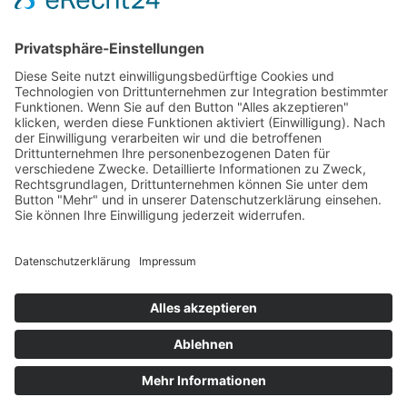
2025 DEBIG /
Impressum
/
Haftungsausschluss
/
Datenschutzerklärung
/
Widerrufsbelehrung
/
Facebook
Rss
Twitter
LinkedIn
E-
Mail